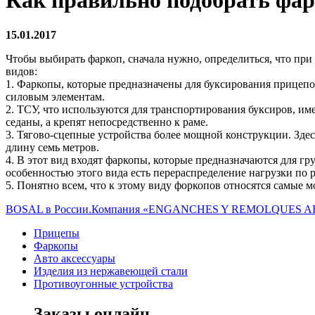
Как правильно подобрать фар
15.01.2017
Чтобы выбирать фаркоп, сначала нужно, определиться, что пр
видов:
1. Фаркопы, которые предназначены для буксирования прицепов
силовым элементам.
2. ТСУ, что используются для транспортирования буксиров, им
седаны, а крепят непосредственно к раме.
3. Тягово-сцепные устройства более мощной конструкции. Здес
длину семь метров.
4. В этот вид входят фаркопы, которые предназначаются для г
особенностью этого вида есть перераспределение нагрузки по р
5. Понятно всем, что к этому виду форкопов относятся самые 
BOSAL в России.
Компания «ENGANCHES Y REMOLQUES AR
Прицепы
Фаркопы
Авто аксессуары
Изделия из нержавеющей стали
Противоугонные устройства
Заказы онлайн