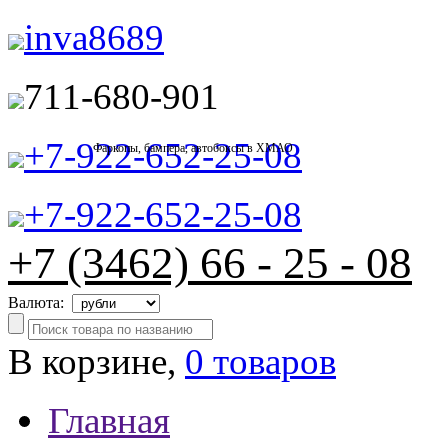
inva8689
711-680-901
+7-922-652-25-08
Фаркопы, бампера, автобоксы в ХМАО
+7-922-652-25-08
+7 (3462) 66 - 25 - 08
Валюта:
В корзине,
0 товаров
Главная