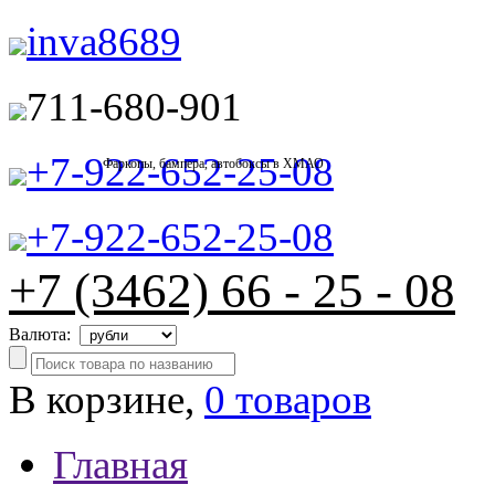
inva8689
711-680-901
+7-922-652-25-08
Фаркопы, бампера, автобоксы в ХМАО
+7-922-652-25-08
+7 (3462) 66 - 25 - 08
Валюта:
В корзине,
0 товаров
Главная