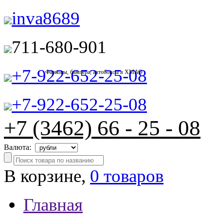
inva8689
711-680-901
+7-922-652-25-08
Фаркопы, бампера, автобоксы в ХМАО
+7-922-652-25-08
+7 (3462) 66 - 25 - 08
Валюта:
В корзине,
0 товаров
Главная