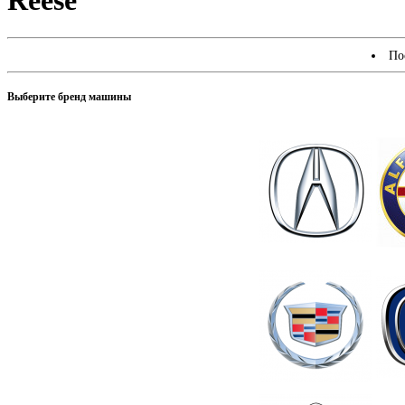
Reese
По
Выберите бренд машины